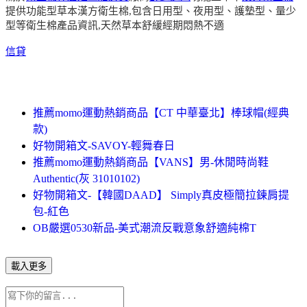
提供功能型草本漢方衛生棉,包含日用型、夜用型、護墊型、量少
型等衛生棉產品資訊,天然草本舒緩經期悶熱不適
信貸
推薦momo運動熱銷商品【CT 中華臺北】棒球帽(經典
款)
好物開箱文-SAVOY-輕舞春日
推薦momo運動熱銷商品【VANS】男-休閒時尚鞋
Authentic(灰 31010102)
好物開箱文-【韓國DAAD】 Simply真皮極簡拉鍊肩提
包-紅色
OB嚴選0530新品-美式潮流反戰意象舒適純棉T
載入更多