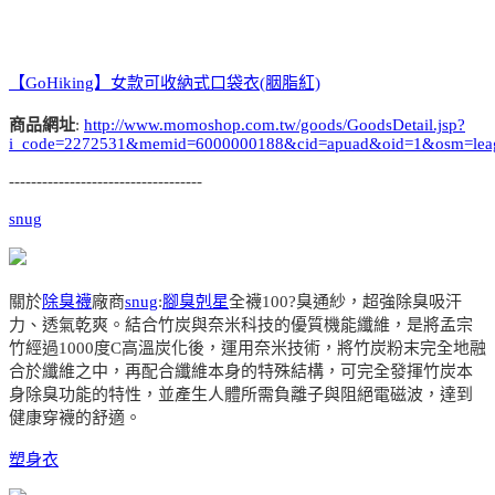
【GoHiking】女款可收納式口袋衣(胭脂紅)
商品網址
:
http://www.momoshop.com.tw/goods/GoodsDetail.jsp?
i_code=2272531&memid=6000000188&cid=apuad&oid=1&osm=lea
-----------------------------------
snug
關於
除臭襪
廠商
snug
:
腳臭剋星
全襪100?臭通紗，超強除臭吸汗
力、透氣乾爽。結合竹炭與奈米科技的優質機能纖維，是將孟宗
竹經過1000度C高溫炭化後，運用奈米技術，將竹炭粉末完全地融
合於纖維之中，再配合纖維本身的特殊結構，可完全發揮竹炭本
身除臭功能的特性，並產生人體所需負離子與阻絕電磁波，達到
健康穿襪的舒適。
塑身衣