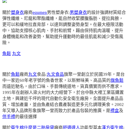
關於
塑身衣
廠商
equmen
男性塑身衣:
男塑身衣
的設計強調材質結合
彈性纖維、尼龍和聚酯纖維，能自然收緊腰腹脂肪、提拉肩膀，
更可以和緩地拉直背部，以達到調整姿勢身型。在最大極限活動
中，協助支撐核心肌肉、手肘和前臂，藉由保持肌肉溫暖、提升
身體機能和改善姿勢，幫助提升運動時的最佳肌能和減少受傷風
險。
魚鬆
丸文
關於
魚鬆
廠商
丸文
食品:
丸文食品
旗聚一堂創立於民國39年，是台
中一家近60年老字號的魚香世家，以新鮮味美、高品質的
旗魚鬆
而遠近馳名，由於口味、手藝傳統道地，貨真價實而供不應求。
1995年在創辦人梁火村的大力經營下，於台中縣大裡工業區購置
土地，興建近千坪的現代自動化安全衛生廠房，全面提升產品品
質、增加產量，並由魚產結合農產製造更多元化調理美食。2002
年又導入品牌形象旗聚一堂而致力於產品包裝的推廣。是
禮盒
及
伴手禮
的最佳選擇
關於
衛生棉
什麼是二胎房貸
廠商
舒適達人
功能型草本
漢方衛生棉
: