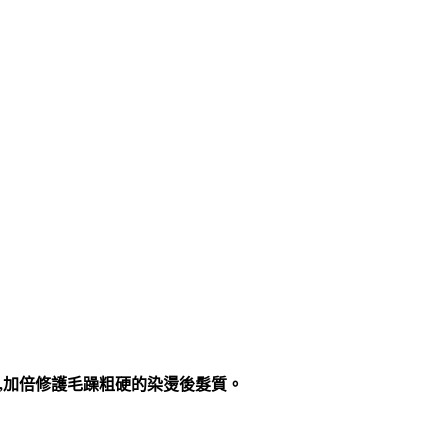
,加倍修護毛躁粗硬的染燙後髮質。