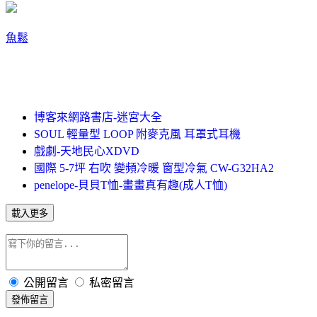
魚鬆
博客來網路書店-迷宮大全
SOUL 輕量型 LOOP 附麥克風 耳罩式耳機
戲劇-天地民心XDVD
國際 5-7坪 右吹 變頻冷暖 窗型冷氣 CW-G32HA2
penelope-貝貝T恤-畫畫真有趣(成人T恤)
載入更多
公開留言
私密留言
發佈留言