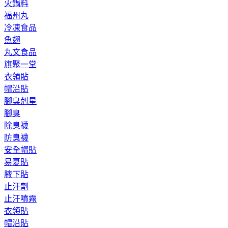
火鍋料
福州丸
冷凍食品
魚翅
丸文食品
旗聚一堂
衣領貼
帽沿貼
腳臭剋星
腳臭
除臭襪
防臭襪
安全帽貼
易夏貼
腋下貼
止汗劑
止汗噴霧
衣領貼
帽沿貼