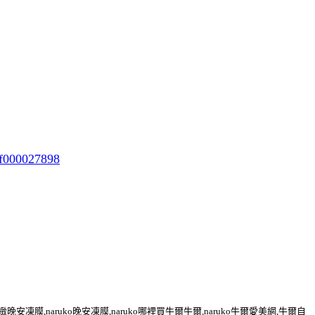
f000027898
蘭鑽采緊緻晚安凍膜,naruko晚安凍膜,naruko哪裡買牛爾牛爾,naruko牛爾愛美網,牛爾自