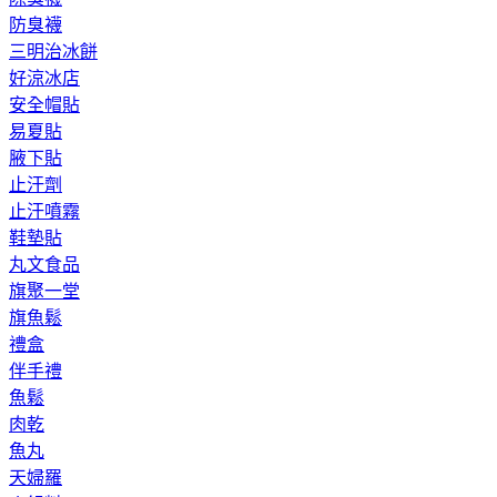
防臭襪
三明治冰餅
好涼冰店
安全帽貼
易夏貼
腋下貼
止汗劑
止汗噴霧
鞋墊貼
丸文食品
旗聚一堂
旗魚鬆
禮盒
伴手禮
魚鬆
肉乾
魚丸
天婦羅