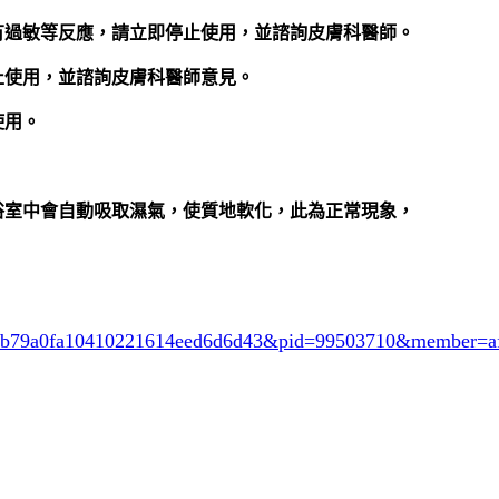
有過敏等反應，請立即停止使用，並諮詢皮膚科醫師。
止使用，並諮詢皮膚科醫師意見。
使用。
浴室中會自動吸取濕氣，使質地軟化，此為正常現象，
7e0eb79a0fa10410221614eed6d6d43&pid=99503710&member=a