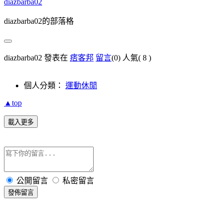
diazbarba02
diazbarba02的部落格
diazbarba02 發表在
痞客邦
留言
(0)
人氣(
8
)
個人分類：
運動休閒
▲top
載入更多
公開留言
私密留言
發佈留言